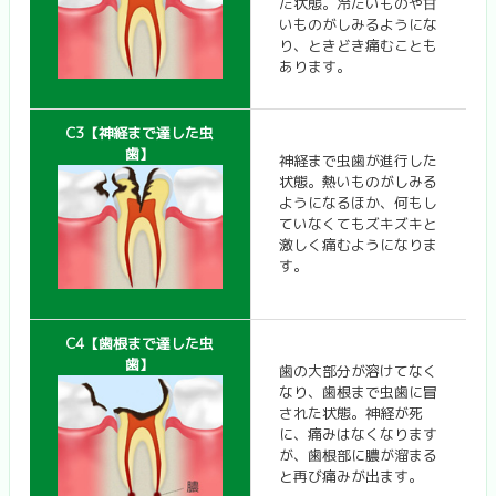
た状態。冷たいものや甘
いものがしみるようにな
り、ときどき痛むことも
あります。
C3【神経まで達した虫
歯】
神経まで虫歯が進行した
状態。熱いものがしみる
ようになるほか、何もし
ていなくてもズキズキと
激しく痛むようになりま
す。
C4【歯根まで達した虫
歯】
歯の大部分が溶けてなく
なり、歯根まで虫歯に冒
された状態。神経が死
に、痛みはなくなります
が、歯根部に膿が溜まる
と再び痛みが出ます。