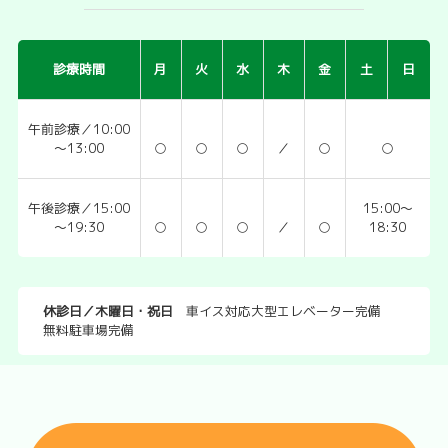
診療時間
月
火
水
木
金
土
日
午前診療／10:00
～13:00
○
○
○
／
○
○
午後診療／15:00
15:00～
～19:30
○
○
○
／
○
18:30
休診日／木曜日・祝日
車イス対応大型エレベーター完備
無料駐車場完備