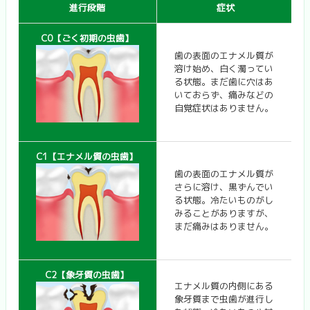
進行段階
症状
C0【ごく初期の虫歯】
歯の表面のエナメル質が
溶け始め、白く濁ってい
る状態。まだ歯に穴はあ
いておらず、痛みなどの
自覚症状はありません。
C1【エナメル質の虫歯】
歯の表面のエナメル質が
さらに溶け、黒ずんでい
る状態。冷たいものがし
みることがありますが、
まだ痛みはありません。
C2【象牙質の虫歯】
エナメル質の内側にある
象牙質まで虫歯が進行し